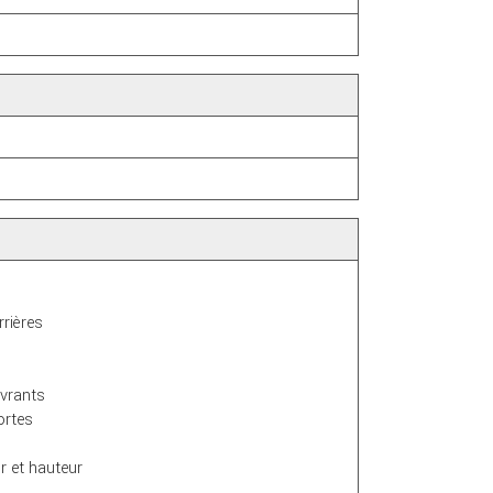
rrières
ivrants
ortes
r et hauteur