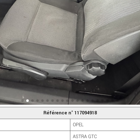
fonction de la
façon dont le
site Web est
utilisé.
Experience
Afin que notre
site Web
fonctionne
aussi bien
que possible
lors de votre
visite. Si vous
refusez ces
cookies,
Référence n° 117094918
certaines
fonctionnalités
OPEL
disparaîtront
ASTRA GTC
du site Web.