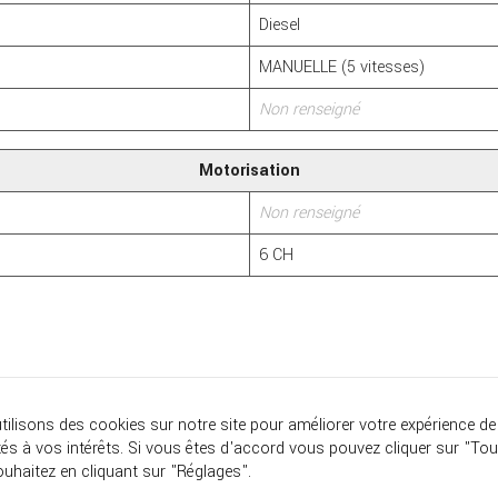
Diesel
MANUELLE (5 vitesses)
Non renseigné
Motorisation
Non renseigné
6 CH
utilisons des cookies sur notre site pour améliorer votre expérience de
AR -
1111 route national 7, Montélimar SUD, 26780 Châteauneuf-du-
és à vos intérêts. Si vous êtes d'accord vous pouvez cliquer sur "To
uhaitez en cliquant sur "Réglages".
Conception du site
-
Hébergement