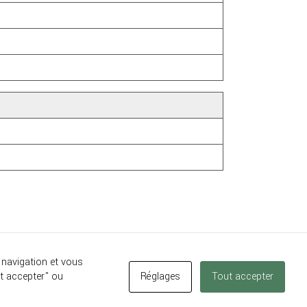
 navigation et vous
Rhône
-
Mentions légales
Réglages
Tout accepter
ut accepter" ou