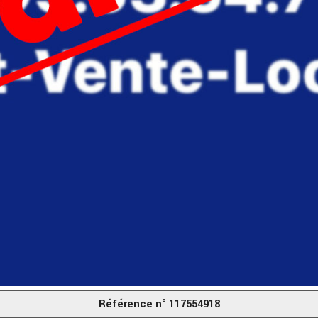
fonction de la
façon dont le
site Web est
utilisé.
Experience
Afin que notre
site Web
fonctionne
aussi bien
que possible
lors de votre
visite. Si vous
refusez ces
cookies,
certaines
fonctionnalités
disparaîtront
Référence n° 117554918
du site Web.